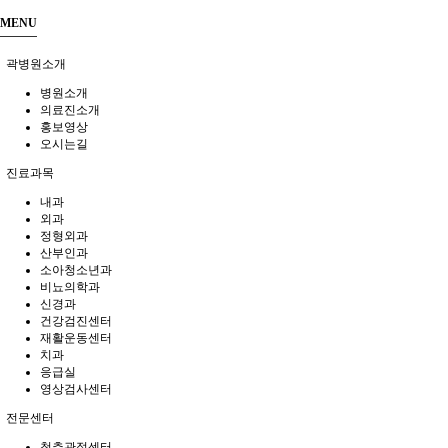
MENU
곽병원소개
병원소개
의료진소개
홍보영상
오시는길
진료과목
내과
외과
정형외과
산부인과
소아청소년과
비뇨의학과
신경과
건강검진센터
재활운동센터
치과
응급실
영상검사센터
전문센터
척추관절센터