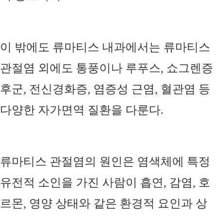
이 밖에도 류마티스 내과에서는 류마티스
관절염 외에도 통풍이나 루푸스
,
쇼그렌증
후군
,
전신경화증
,
염증성 근염
,
혈관염 등
다양한 자가면역 질환을 다룬다
.
류마티스 관절염의 원인은 염색체에 특정
유전적 소인을 가진 사람이 흡연
,
감염
,
호
르몬
,
영양 상태와 같은 환경적 요인과 상