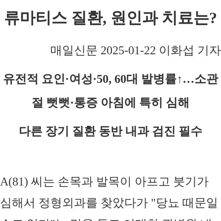
류마티스 질환, 원인과 치료는?
매일신문 2025-01-22 이화섭 기자
유전적 요인
·
여성
·50, 60
대 발병률
↑…
소관
절 뻣뻣
·
통증 아침에 특히 심해
다른 장기 질환 동반 내과 검진 필수
A(81)
씨는 손목과 발목이 아프고 붓기가
심해서 정형외과를 찾았다가
"
당뇨 때문일