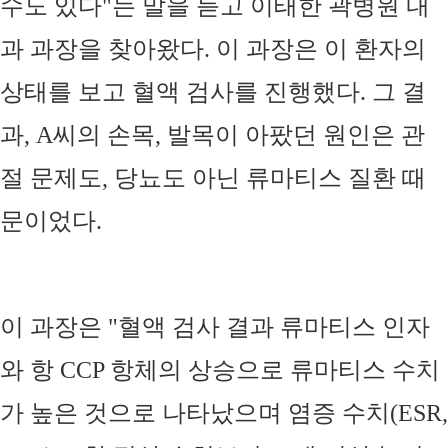
수도 있다
"
는 말을 듣고 이태한 곽병원 내
과 과장을 찾아왔다
.
이 과장은 이 환자의
상태를 보고 혈액 검사를 진행했다
.
그 결
과
, A
씨의 손목
,
발목이 아팠던 원인은 관
절 문제도
,
당뇨도 아닌 류마티스 질환 때
문이었다
.
이 과장은
"
혈액 검사 결과 류마티스 인자
와 항
CCP
항체의 상승으로 류마티스 수치
가 높은 것으로 나타났으며 염증 수치
(ESR,