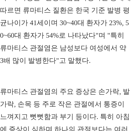
따르면 류마티스 질환은 한국 기준 발병 평
균나이가
41
세이며
30~40
대 환자가
23%, 5
0~60
대 환자가
54%
로 나타났다
"
며
"
특히
류마티스 관절염은 남성보다 여성에서 약
3
배 많이 발병한다
"
고 말했다
.
류마티스 관절염의 주요 증상은 손가락
,
발
가락
,
손목 등 주로 작은 관절에서 통증이
느껴지고 뻣뻣함과 부기 등이다
.
특히 아침
에 증상이 심하며 하나의 관절보다는 여러