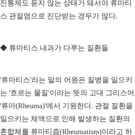
진통제도 듣지 않는 상태가 돼서야 류마티
스 관절염으로 진단받는 경우가 많다
.
◆
류마티스 내과가 다루는 질환들
'
류마티스
'
라는 말의 어원은 질병을 일으키
는
'
흐르는 물질
'
이라는 뜻의 고대 그리스어
'
류마
(Rheuma)'
에서 기원한다
.
관절 질환을
일으키는 체액으로 인해 발생하는 질환의
혼합체를 류마티즘
(Rheumatism)
이라고 하