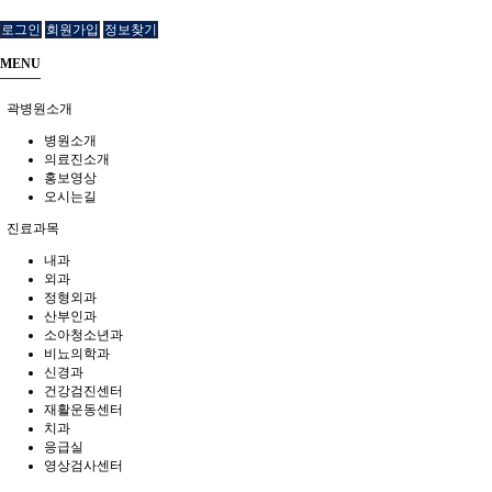
로그인
회원가입
정보찾기
MENU
곽병원소개
병원소개
의료진소개
홍보영상
오시는길
진료과목
내과
외과
정형외과
산부인과
소아청소년과
비뇨의학과
신경과
건강검진센터
재활운동센터
치과
응급실
영상검사센터