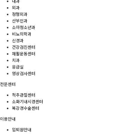
내과
외과
정형외과
산부인과
소아청소년과
비뇨의학과
신경과
건강검진센터
재활운동센터
치과
응급실
영상검사센터
전문센터
척추관절센터
소화기내시경센터
복강경수술센터
이용안내
입퇴원안내