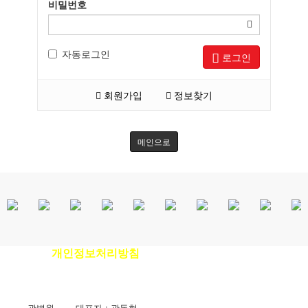
비밀번호
자동로그인
로그인
회원가입
정보찾기
메인으로
개인정보처리방침
이용안내
|
|
환자권리장전
|
비급여진료비안내
곽병원
|
대표자 : 곽동협
|