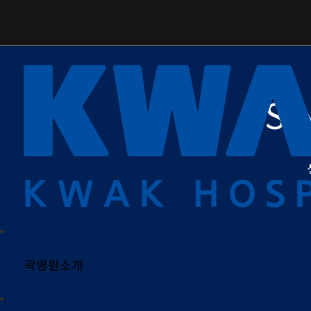
SI
곽병원소개