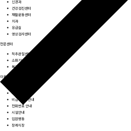
신경과
건강검진센터
재활운동센터
치과
응급실
영상검사센터
전문센터
척추관절센터
소화기내시경센터
복강경수술센터
이용안내
입퇴원안내
서류발급안내
비급여항목안내
전화번호 안내
시설안내
입원병동
장례식장