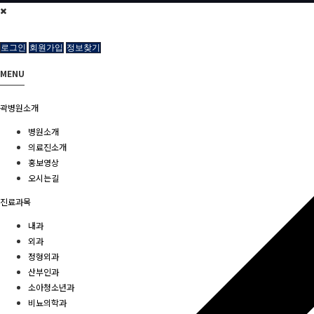
로그인
회원가입
정보찾기
MENU
곽병원소개
병원소개
의료진소개
홍보영상
오시는길
진료과목
내과
외과
정형외과
산부인과
소아청소년과
비뇨의학과