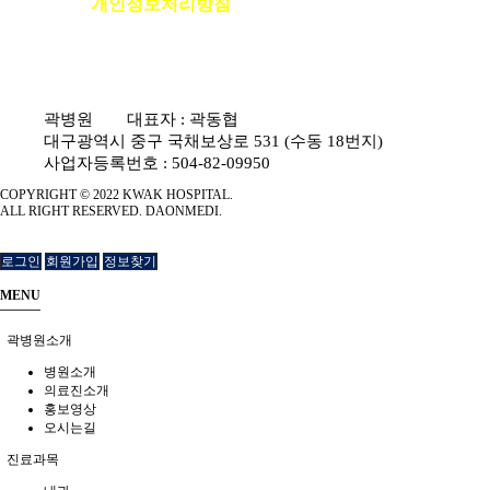
개인정보처리방침
이용안내
|
|
환자권리장전
|
비급여진료비안내
곽병원
|
대표자 : 곽동협
|
대구광역시 중구 국채보상로 531 (수동 18번지)
|
사업자등록번호 : 504-82-09950
COPYRIGHT © 2022 KWAK HOSPITAL.
ALL RIGHT RESERVED. DAONMEDI.
로그인
회원가입
정보찾기
MENU
곽병원소개
병원소개
의료진소개
홍보영상
오시는길
진료과목