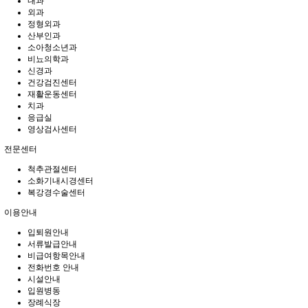
내과
외과
정형외과
산부인과
소아청소년과
비뇨의학과
신경과
건강검진센터
재활운동센터
치과
응급실
영상검사센터
전문센터
척추관절센터
소화기내시경센터
복강경수술센터
이용안내
입퇴원안내
서류발급안내
비급여항목안내
전화번호 안내
시설안내
입원병동
장례식장