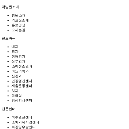
곽병원소개
병원소개
의료진소개
홍보영상
오시는길
진료과목
내과
외과
정형외과
산부인과
소아청소년과
비뇨의학과
신경과
건강검진센터
재활운동센터
치과
응급실
영상검사센터
전문센터
척추관절센터
소화기내시경센터
복강경수술센터